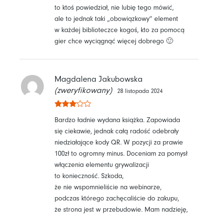
to ktoś powiedział, nie lubię tego mówić,
ale to jednak taki „obowiązkowy” element
w każdej biblioteczce kogoś, kto za pomocą
gier chce wyciągnąć więcej dobrego 🙂
Magdalena Jakubowska
(zweryfikowany)
28 listopada 2024
Ocenio
Bardzo ładnie wydana książka. Zapowiada
no
3
na
5
się ciekawie, jednak całą radość odebrały
niedziałające kody QR. W pozycji za prawie
100zł to ogromny minus. Doceniam za pomysł
włączenia elementu grywalizacji
to konieczność. Szkoda,
że nie wspomnieliście na webinarze,
podczas którego zachęcaliście do zakupu,
że strona jest w przebudowie. Mam nadzieję,