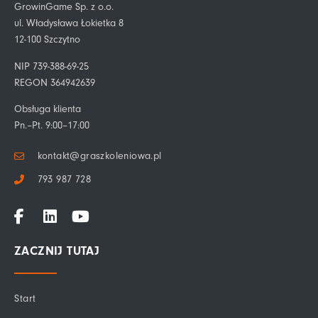
GrowinGame Sp. z o.o.
ul. Władysława Łokietka 8
12-100 Szczytno
NIP 739-388-69-25
REGON 364942639
Obsługa klienta
Pn.–Pt. 9:00–17:00
kontakt@graszkoleniowa.pl
793 987 728
F
L
Y
a
i
o
c
n
u
ZACZNIJ TUTAJ
e
k
t
b
e
u
o
d
b
Start
o
i
e
k
n