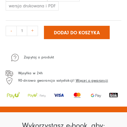
w
wersja drukowana i PDF
Praktyce
-
+
DODAJ DO KOSZYKA
Zapytaj o produkt
Wysyłka w 24h
90-dniowa gwarancja satysfakcji!
Więcej o gwarancji
Wykorzystasz e-book, aby: