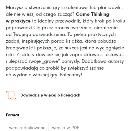
do 99,00 zł
Marzysz o stworzeniu gry szkoleniowej lub planszówki,
Game Thinking
ale nie wiesz, od czego zacząć?
w praktyce
to idealny przewodnik, który krok po kroku
poprowadzi Cię przez proces tworzenia, niezależnie
od Twojego doświadczenia. To pełna praktycznych
zadań, inspirujących porad książka, która pobudza
kreatywność i pokazuje, że sukces jest na wyciągnięcie
ręki. Z lektury dowiesz się jak zaprojektować, testować
i ulepszać swoje „growe” pomysły. Dodatkowo autorzy
podpowiadają co zrobić by zwiększyć szanse
na wydanie własnej gry. Polecamy!
Dowiedz się więcej o licencjach
ilość
Format
Game
Thinking
wersja drukowana
wersja w PDF