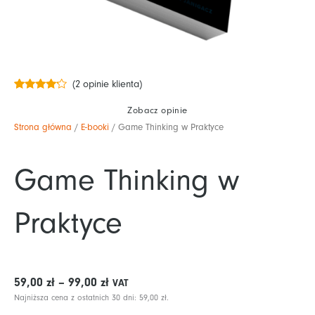
(
2
opinie klienta)
Oceniony
2
4.00
na 5
Zobacz opinie
na
Strona główna
/
E-booki
/ Game Thinking w Praktyce
podstawie
ocen
klientów
Game Thinking w
Praktyce
Zakres
59,00
zł
–
99,00
zł
VAT
cen:
Najniższa cena z ostatnich 30 dni:
59,00
zł
.
od 59,00 zł