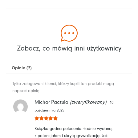
Zobacz, co mówią inni użytkownicy
Opinie (2)
Tylko zalogowani klienci, którzy kupili ten produkt mogą
napisać opinię.
Michał Paczuła
(zweryfikowany)
10
października 2025
Oceniono
5
Książka godna polecenia. Ładnie wydana,
na 5
z potencjałem i ukrytą grywalizacją. Jak