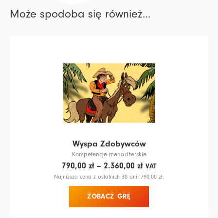
Może spodoba się również…
Wyspa Zdobywców
Kompetencje menadżerskie
Zakres
790,00
zł
–
2.360,00
zł
VAT
cen:
Najniższa cena z ostatnich 30 dni:
790,00
zł
.
od 790,00 zł
ZOBACZ GRĘ
do 2.360,00 zł