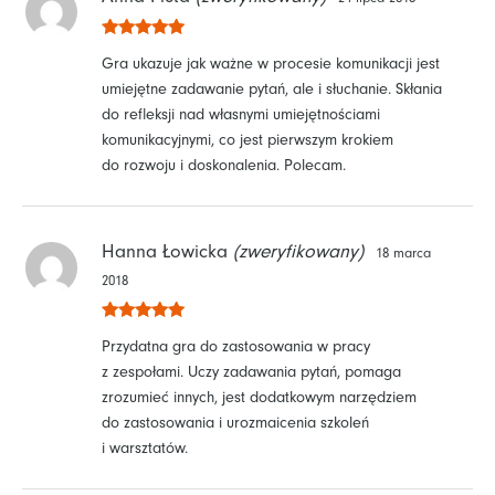
Oceniono
5
Gra ukazuje jak ważne w procesie komunikacji jest
na 5
umiejętne zadawanie pytań, ale i słuchanie. Skłania
do refleksji nad własnymi umiejętnościami
komunikacyjnymi, co jest pierwszym krokiem
do rozwoju i doskonalenia. Polecam.
Hanna Łowicka
(zweryfikowany)
18 marca
2018
Oceniono
5
Przydatna gra do zastosowania w pracy
na 5
z zespołami. Uczy zadawania pytań, pomaga
zrozumieć innych, jest dodatkowym narzędziem
do zastosowania i urozmaicenia szkoleń
i warsztatów.