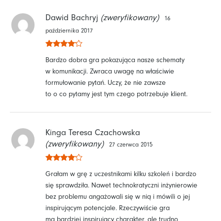
Dawid Bachryj
(zweryfikowany)
16
października 2017
Oceniono
Bardzo dobra gra pokazująca nasze schematy
4
na 5
w komunikacji. Zwraca uwagę na właściwie
formułowanie pytań. Uczy, że nie zawsze
to o co pytamy jest tym czego potrzebuje klient.
Kinga Teresa Czachowska
(zweryfikowany)
27 czerwca 2015
Oceniono
Grałam w grę z uczestnikami kilku szkoleń i bardzo
4
na 5
się sprawdziła. Nawet technokratyczni inżynierowie
bez problemu angażowali się w nią i mówili o jej
inspirującym potencjale. Rzeczywiście gra
ma bardziej inspirujący charakter, ale trudno