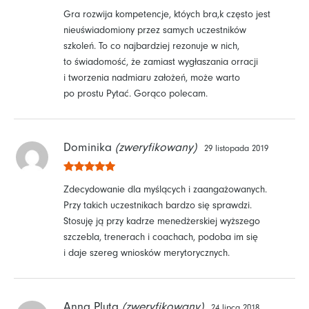
Oceniono
5
Gra rozwija kompetencje, któych bra,k często jest
na 5
nieuświadomiony przez samych uczestników
szkoleń. To co najbardziej rezonuje w nich,
to świadomość, że zamiast wygłaszania orracji
i tworzenia nadmiaru założeń, może warto
po prostu Pytać. Gorąco polecam.
Dominika
(zweryfikowany)
29 listopada 2019
Oceniono
5
Zdecydowanie dla myślących i zaangażowanych.
na 5
Przy takich uczestnikach bardzo się sprawdzi.
Stosuję ją przy kadrze menedżerskiej wyższego
szczebla, trenerach i coachach, podoba im się
i daje szereg wniosków merytorycznych.
Anna Pluta
(zweryfikowany)
24 lipca 2018