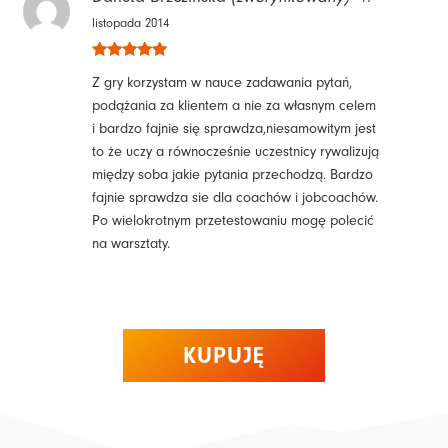
listopada 2014
Oceniono
5
Z gry korzystam w nauce zadawania pytań,
na 5
podążania za klientem a nie za własnym celem
i bardzo fajnie się sprawdza,niesamowitym jest
to że uczy a równocześnie uczestnicy rywalizują
między soba jakie pytania przechodzą. Bardzo
fajnie sprawdza sie dla coachów i jobcoachów.
Po wielokrotnym przetestowaniu mogę polecić
na warsztaty.
KUPUJĘ