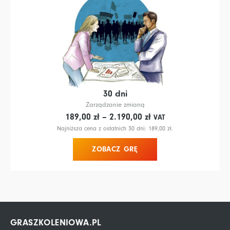
30 dni
Zarządzanie zmianą
Zakres
189,00
zł
–
2.190,00
zł
VAT
cen:
Najniższa cena z ostatnich 30 dni:
189,00
zł
.
od 189,00 zł
ZOBACZ GRĘ
do 2.190,00 zł
GRASZKOLENIOWA.PL