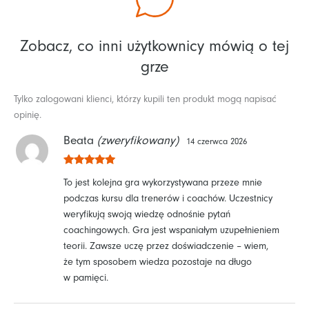
Zobacz, co inni użytkownicy mówią o tej
grze
Tylko zalogowani klienci, którzy kupili ten produkt mogą napisać
opinię.
Beata
(zweryfikowany)
14 czerwca 2026
Oceniono
5
To jest kolejna gra wykorzystywana przeze mnie
na 5
podczas kursu dla trenerów i coachów. Uczestnicy
weryfikują swoją wiedzę odnośnie pytań
coachingowych. Gra jest wspaniałym uzupełnieniem
teorii. Zawsze uczę przez doświadczenie – wiem,
że tym sposobem wiedza pozostaje na długo
w pamięci.