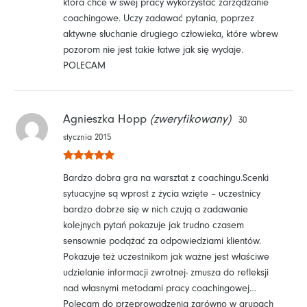
która chce w swej pracy wykorzystać zarządzanie
coachingowe. Uczy zadawać pytania, poprzez
aktywne słuchanie drugiego człowieka, które wbrew
pozorom nie jest takie łatwe jak się wydaje.
POLECAM
Agnieszka Hopp
(zweryfikowany)
30
stycznia 2015
Oceniono
5
Bardzo dobra gra na warsztat z coachingu.Scenki
na 5
sytuacyjne są wprost z życia wzięte – uczestnicy
bardzo dobrze się w nich czują a zadawanie
kolejnych pytań pokazuje jak trudno czasem
sensownie podążać za odpowiedziami klientów.
Pokazuje też uczestnikom jak ważne jest właściwe
udzielanie informacji zwrotnej- zmusza do refleksji
nad własnymi metodami pracy coachingowej…
Polecam do przeprowadzenia zarówno w grupach