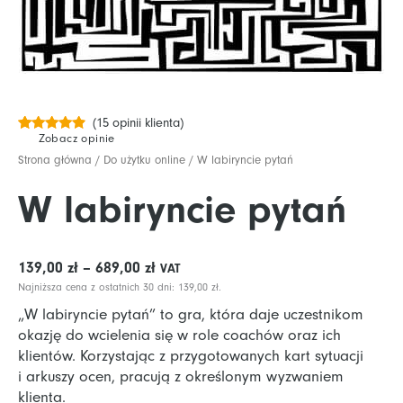
(
15
opinii klienta)
Zobacz opinie
Oceniony
15
4.67
na 5
Strona główna
/
Do użytku online
/ W labiryncie pytań
na
podstawie
ocen
W labiryncie pytań
klientów
Zakres
139,00
zł
–
689,00
zł
VAT
cen:
Najniższa cena z ostatnich 30 dni:
139,00
zł
.
od 139,00 zł
„W labiryncie pytań” to gra, która daje uczestnikom
do 689,00 zł
okazję do wcielenia się w role coachów oraz ich
klientów. Korzystając z przygotowanych kart sytuacji
i arkuszy ocen, pracują z określonym wyzwaniem
klienta.