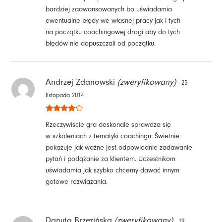
bardziej zaawansowanych bo uświadamia
ewentualne błędy we własnej pracy jak i tych
na początku coachingowej drogi aby do tych
błędów nie dopuszczali od początku.
Andrzej Zdanowski
(zweryfikowany)
25
listopada 2014
Oceniono
Rzeczywiście gra doskonale sprawdza się
4
na 5
w szkoleniach z tematyki coachingu. Świetnie
pokazuje jak ważne jest odpowiednie zadawanie
pytań i podążanie za klientem. Uczestnikom
uświadamia jak szybko chcemy dawać innym
gotowe rozwiązania.
Danuta Brzezińska
(zweryfikowany)
19