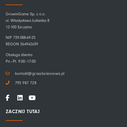
GrowinGame Sp. z o.o.
ul. Władysława Łokietka 8
12-100 Szczytno
NIP 739-388-69-25
REGON 364942639
Obsługa klienta
Pn.–Pt. 9:00–17:00
kontakt@graszkoleniowa.pl
793 987 728
F
L
Y
a
i
o
c
n
u
ZACZNIJ TUTAJ
e
k
t
b
e
u
o
d
b