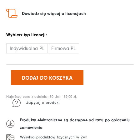
Dowiedz się więcej o licencjach
ilość
Wybierz typ licencji:
W
labiryncie
Indywidualna PL
Firmowa PL
pytań
DODAJ DO KOSZYKA
Najniższa cena z ostatnich 30 dni:
139,00
zł
.
Zapytaj o produkt
Produkty elektroniczne są dostępne od razu po opłaceniu
zamówienia
Wysyłka produktów fizycznych w 24h