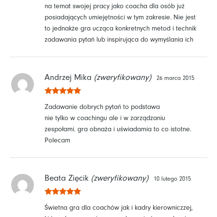
na temat swojej pracy jako coacha dla osób już
posiadających umiejętności w tym zakresie. Nie jest
to jednakże gra ucząca konkretnych metod i technik
zadawania pytań lub inspirująca do wymyślania ich
Andrzej Mika
(zweryfikowany)
26 marca 2015
Oceniono
5
Zadawanie dobrych pytań to podstawa
na 5
nie tylko w coachingu ale i w zarządzaniu
zespołami. gra obnaża i uświadamia to co istotne.
Polecam
Beata Zięcik
(zweryfikowany)
10 lutego 2015
Oceniono
5
Świetna gra dla coachów jak i kadry kierowniczzej,
na 5