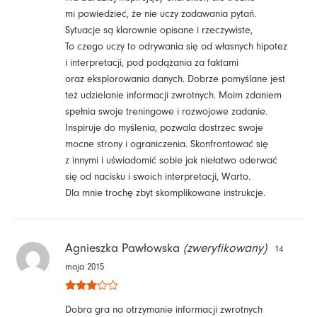
mi powiedzieć, że nie uczy zadawania pytań.
Sytuacje są klarownie opisane i rzeczywiste,
To czego uczy to odrywania się od własnych hipotez
i interpretacji, pod podążania za faktami
oraz eksplorowania danych. Dobrze pomyślane jest
też udzielanie informacji zwrotnych. Moim zdaniem
spełnia swoje treningowe i rozwojowe zadanie.
Inspiruje do myślenia, pozwala dostrzec swoje
mocne strony i ograniczenia. Skonfrontować się
z innymi i uświadomić sobie jak niełatwo oderwać
się od nacisku i swoich interpretacji, Warto.
Dla mnie trochę zbyt skomplikowane instrukcje.
Agnieszka Pawłowska
(zweryfikowany)
14
maja 2015
Oceniono
Dobra gra na otrzymanie informacji zwrotnych
3
na 5