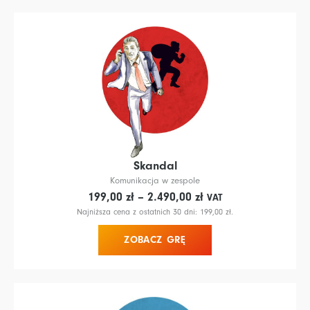
Skandal
Komunikacja w zespole
Zakres
199,00
zł
–
2.490,00
zł
VAT
cen:
Najniższa cena z ostatnich 30 dni:
199,00
zł
.
od 199,00 zł
ZOBACZ GRĘ
do 2.490,00 zł