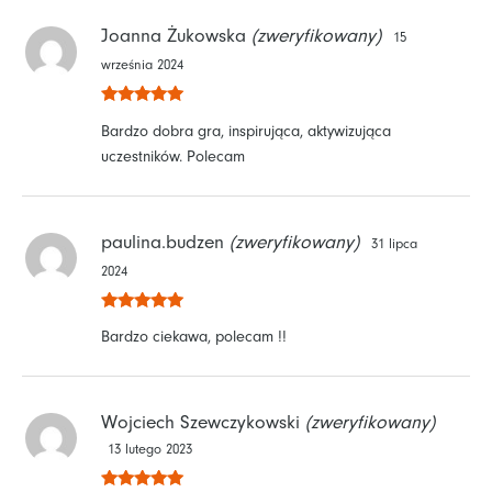
Joanna Żukowska
(zweryfikowany)
15
września 2024
Oceniono
5
Bardzo dobra gra, inspirująca, aktywizująca
na 5
uczestników. Polecam
paulina.budzen
(zweryfikowany)
31 lipca
2024
Oceniono
5
Bardzo ciekawa, polecam !!
na 5
Wojciech Szewczykowski
(zweryfikowany)
13 lutego 2023