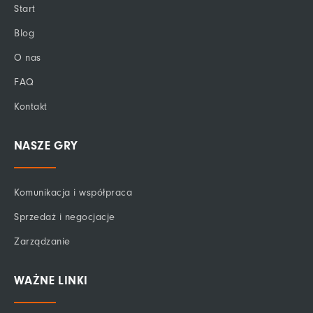
Start
o
i
e
k
n
Blog
-
f
O nas
FAQ
Kontakt
NASZE GRY
Komunikacja i współpraca
Sprzedaż i negocjacje
Zarządzanie
WAŻNE LINKI