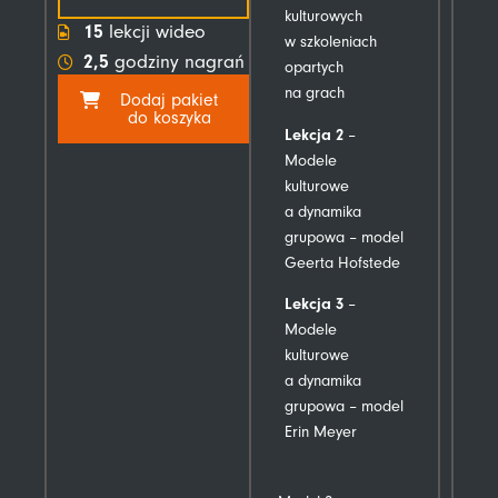
kulturowych
15
lekcji wideo
w szkoleniach
2,5
godziny nagrań
opartych
na grach
Dodaj pakiet
do koszyka
Lekcja 2
–
Modele
kulturowe
a dynamika
grupowa – model
Geerta Hofstede
Lekcja 3
–
Modele
kulturowe
a dynamika
grupowa – model
Erin Meyer