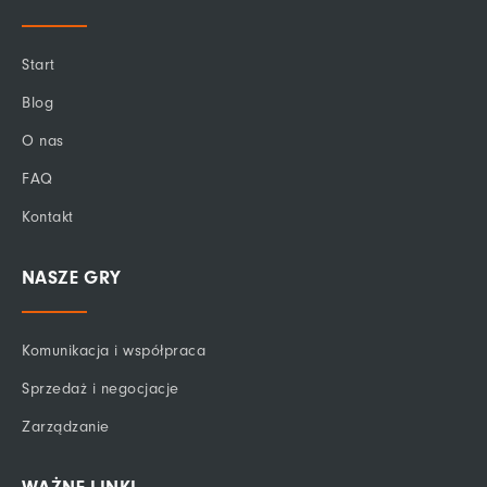
b
e
u
o
d
b
Start
o
i
e
k
n
Blog
-
f
O nas
FAQ
Kontakt
NASZE GRY
Komunikacja i współpraca
Sprzedaż i negocjacje
Zarządzanie