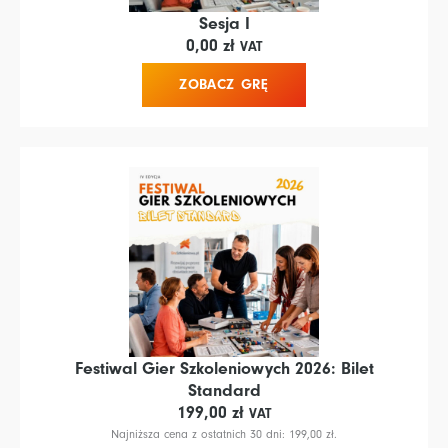
Sesja I
0,00
zł
VAT
ZOBACZ GRĘ
Festiwal Gier Szkoleniowych 2026: Bilet
Standard
199,00
zł
VAT
Najniższa cena z ostatnich 30 dni:
199,00
zł
.