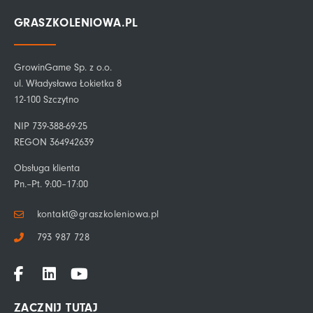
GRASZKOLENIOWA.PL
GrowinGame Sp. z o.o.
ul. Władysława Łokietka 8
12-100 Szczytno
NIP 739-388-69-25
REGON 364942639
Obsługa klienta
Pn.–Pt. 9:00–17:00
kontakt@graszkoleniowa.pl
793 987 728
F
L
Y
a
i
o
c
n
u
ZACZNIJ TUTAJ
e
k
t