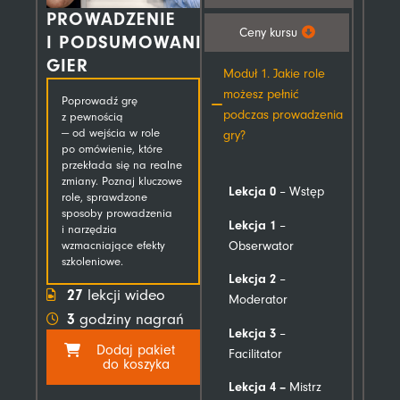
PROWADZENIE
Ceny kursu
I PODSUMOWANIE
GIER
Moduł 1. Jakie role
możesz pełnić
Poprowadź grę
podczas prowadzenia
z pewnością
— od wejścia w role
gry?
po omówienie, które
przekłada się na realne
zmiany. Poznaj kluczowe
Lekcja 0
– Wstęp
role, sprawdzone
sposoby prowadzenia
Lekcja 1
–
i narzędzia
Obserwator
wzmacniające efekty
szkoleniowe.
Lekcja 2
–
27
lekcji wideo
Moderator
3
godziny nagrań
Lekcja 3
–
Dodaj pakiet
Facilitator
do koszyka
Lekcja 4 –
Mistrz