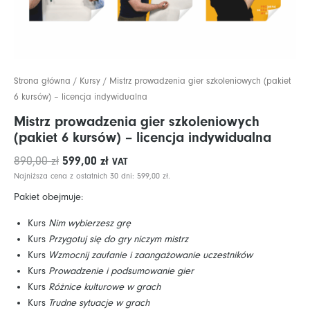
Strona główna
/
Kursy
/ Mistrz prowadzenia gier szkoleniowych (pakiet
6 kursów) – licencja indywidualna
Mistrz prowadzenia gier szkoleniowych
(pakiet 6 kursów) – licencja indywidualna
Pierwotna
Aktualna
599,00
zł
890,00
zł
VAT
cena
cena
Najniższa cena z ostatnich 30 dni:
599,00
zł
.
wynosiła:
wynosi:
Pakiet obejmuje:
890,00 zł.
599,00 zł.
Kurs
Nim wybierzesz grę
Kurs
Przygotuj się do gry niczym mistrz
Kurs
Wzmocnij zaufanie i zaangażowanie uczestników
Kurs
Prowadzenie i podsumowanie gier
Kurs
Różnice kulturowe w grach
Kurs
Trudne sytuacje w grach