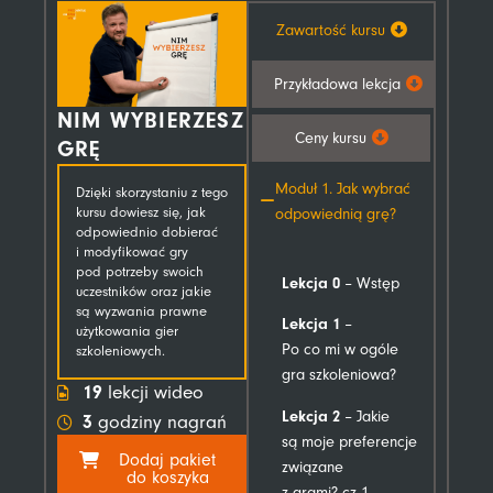
Zawartość kursu
Przykładowa lekcja
NIM WYBIERZESZ
Ceny kursu
GRĘ
Moduł 1. Jak wybrać
Dzięki skorzystaniu z tego
odpowiednią grę?
kursu dowiesz się, jak
odpowiednio dobierać
i modyfikować gry
pod potrzeby swoich
Lekcja 0
– Wstęp
uczestników oraz jakie
są wyzwania prawne
Lekcja 1
–
użytkowania gier
Po co mi w ogóle
szkoleniowych.
gra szkoleniowa?
19
lekcji wideo
Lekcja 2
– Jakie
3
godziny nagrań
są moje preferencje
Dodaj pakiet
związane
do koszyka
z grami? cz 1