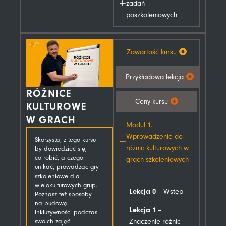
zadań
poszkoleniowych
Zawartość kursu
Przykładowa lekcja
RÓŻNICE
Ceny kursu
KULTUROWE
W GRACH
Moduł 1.
Wprowadzenie do
Skorzystaj z tego kursu
różnic kulturowych w
by dowiedzieć się,
co robić, a czego
grach szkoleniowych
unikać, prowadząc gry
szkoleniowe dla
wielokulturowych grup.
Lekcja 0
– Wstęp
Poznasz też sposoby
na budowę
Lekcja 1
–
inkluzywności podczas
Znaczenie różnic
swoich zajęć.