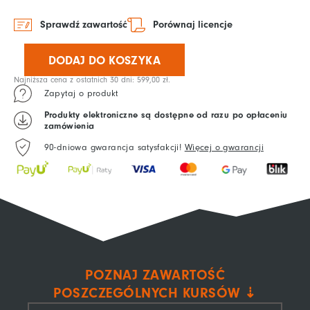
Sprawdź zawartość
Porównaj licencje
ilość
Mistrz
DODAJ DO KOSZYKA
prowadzenia
Najniższa cena z ostatnich 30 dni:
599,00
zł
.
gier
Zapytaj o produkt
szkoleniowych
Produkty elektroniczne są dostępne od razu po opłaceniu
(pakiet
zamówienia
6
90-dniowa gwarancja satysfakcji!
Więcej o gwarancji
kursów)
–
licencja
indywidualna
POZNAJ ZAWARTOŚĆ
POSZCZEGÓLNYCH KURSÓW ⇣