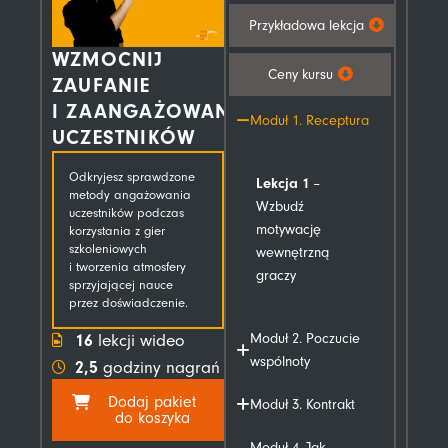
Przykładowa lekcja
WZMOCNIJ
Ceny kursu
ZAUFANIE
I ZAANGAŻOWANIE
Moduł 1. Receptura
UCZESTNIKÓW
Odkryjesz sprawdzone
Lekcja 1
–
metody angażowania
Wzbudź
uczestników podczas
motywację
korzystania z gier
szkoleniowych
wewnętrzną
i tworzenia atmosfery
graczy
sprzyjającej nauce
przez doświadczenie.
16
Moduł 2. Poczucie
lekcji wideo
wspólnoty
2,5
godziny nagrań
Dodaj pakiet
Moduł 3. Kontrakt
do koszyka
Moduł 4. Jak