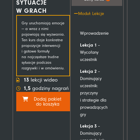
SYTUACJE
W GRACH
Moduł: Lekcje
Gry uruchamiają emocje
— a wraz z nimi
Wprowadzenie
pojawiają się wyzwania.
Ten kurs daje konkretne
Lekcja 1
–
propozycje interwencji
i gotowe formuły
Wycofany
na najczęstsze trudne
uczestnik
sytuacje podczas
rozgrywki i w omówieniu.
Lekcja 2
–
Dominujący
13
lekcji wideo
uczestnik:
1,5
godziny nagrań
przyczyny
Dodaj pakiet
i strategie dla
do koszyka
prowadzących
gry
Lekcja 3
–
Dominujący