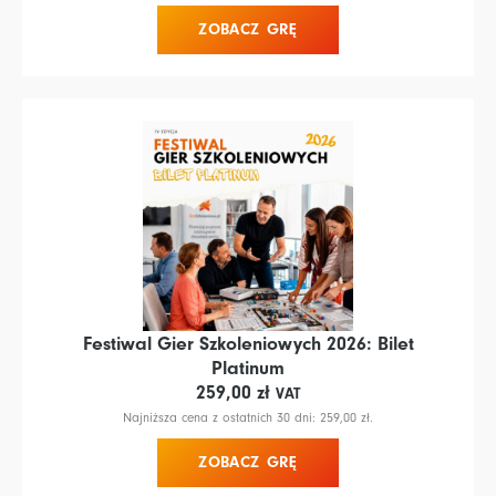
ZOBACZ GRĘ
Festiwal Gier Szkoleniowych 2026: Bilet
Platinum
259,00
zł
VAT
Najniższa cena z ostatnich 30 dni:
259,00
zł
.
ZOBACZ GRĘ