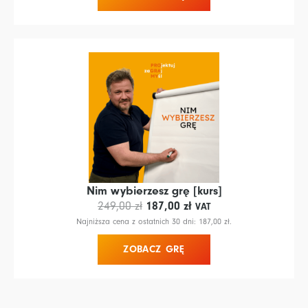
Nim wybierzesz grę [kurs]
Pierwotna
Aktualna
187,00
zł
249,00
zł
VAT
cena
cena
Najniższa cena z ostatnich 30 dni:
187,00
zł
.
wynosiła:
wynosi:
ZOBACZ GRĘ
249,00 zł.
187,00 zł.