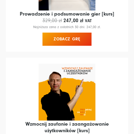
Prowadzenie i podsumowanie gier [kurs]
Pierwotna
Aktualna
247,00
zł
329,00
zł
VAT
cena
cena
Najniższa cena z ostatnich 30 dni:
247,00
zł
.
wynosiła:
wynosi:
ZOBACZ GRĘ
329,00 zł.
247,00 zł.
Wzmocnij zaufanie i zaangażowanie
użytkowników [kurs]