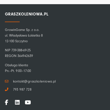
GRASZKOLENIOWA.PL
GrowinGame Sp. z o.o.
ul. Władysława Łokietka 8
12-100 Szczytno
NIP 739-388-69-25
REGON 364942639
Obsługa klienta
Pn.–Pt. 9:00–17:00
kontakt@graszkoleniowa.pl
793 987 728
F
L
Y
a
i
o