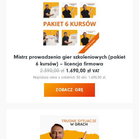
Mistrz prowadzenia gier szkoleniowych (pakiet
6 kursów) – licencja firmowa
Pierwotna
Aktualna
1.690,00
zł
2.390,00
zł
VAT
cena
cena
Najniższa cena z ostatnich 30 dni:
1.690,00
zł
.
wynosiła:
wynosi:
ZOBACZ GRĘ
2.390,00 zł.
1.690,00 zł.