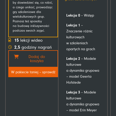
by dowiedzieć się, co robić,
a czego unikać, prowadząc
gry szkoleniowe dla
Lekcja 0
– Wstęp
wielokulturowych grup.
Poznasz też sposoby
Lekcja 1
–
na budowę inkluzywności
podczas swoich zajęć.
Znaczenie różnic
kulturowych
15
lekcji wideo
w szkoleniach
2,5
godziny nagrań
opartych na grach
Dodaj do
Lekcja 2
– Modele
koszyka
kulturowe
a dynamika grupowa
W pakiecie taniej – sprawdź
– model Geerta
Hofstede
Lekcja 3
– Modele
kulturowe
a dynamika grupowa
– model Erin Meyer