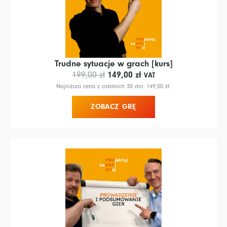
Trudne sytuacje w grach [kurs]
Pierwotna
Aktualna
149,00
zł
199,00
zł
VAT
cena
cena
Najniższa cena z ostatnich 30 dni:
149,00
zł
.
wynosiła:
wynosi:
ZOBACZ GRĘ
199,00 zł.
149,00 zł.