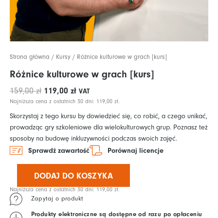
Strona główna
/
Kursy
/ Różnice kulturowe w grach [kurs]
Różnice kulturowe w grach [kurs]
Pierwotna
Aktualna
119,00
zł
159,00
zł
VAT
cena
cena
Najniższa cena z ostatnich 30 dni:
119,00
zł
.
wynosiła:
wynosi:
Skorzystaj z tego kursu by dowiedzieć się, co robić, a czego unikać,
159,00 zł.
119,00 zł.
prowadząc gry szkoleniowe dla wielokulturowych grup. Poznasz też
sposoby na budowę inkluzywności podczas swoich zajęć.
Sprawdź zawartość
Porównaj licencje
ilość
Różnice
DODAJ DO KOSZYKA
kulturowe
Najniższa cena z ostatnich 30 dni:
119,00
zł
.
w
Zapytaj o produkt
grach
Produkty elektroniczne są dostępne od razu po opłaceniu
[kurs]