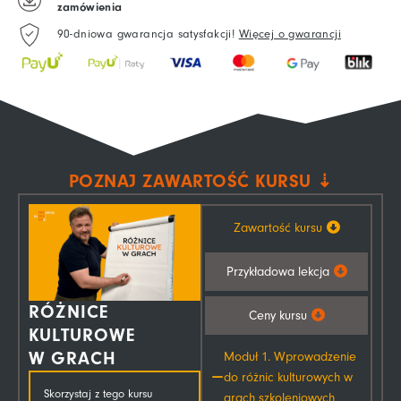
zamówienia
90-dniowa gwarancja satysfakcji!
Więcej o gwarancji
POZNAJ ZAWARTOŚĆ KURSU ⇣
Zawartość kursu
Przykładowa lekcja
RÓŻNICE
Ceny kursu
KULTUROWE
W GRACH
Moduł 1. Wprowadzenie
do różnic kulturowych w
Skorzystaj z tego kursu
grach szkoleniowych