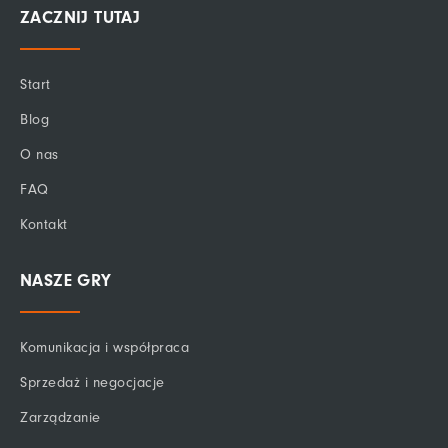
c
n
u
ZACZNIJ TUTAJ
e
k
t
b
e
u
o
d
b
Start
o
i
e
k
n
Blog
-
f
O nas
FAQ
Kontakt
NASZE GRY
Komunikacja i współpraca
Sprzedaż i negocjacje
Zarządzanie