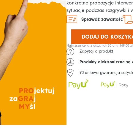
199,00 zł.
149,00 zł
konkretne propozycje interwen
sytuacje podczas rozgrywki i
Sprawdź zawartość
ilość
Trudne
DODAJ DO KOSZYK
sytuacje
Najniższa cena z ostatnich 30 dni:
149,00
zł
w
Zapytaj o produkt
grach
Produkty elektroniczne są
[kurs]
90-dniowa gwarancja satysf