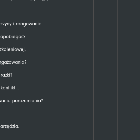
yczyny i reagowanie.
 zapobiegać?
zkoleniowej.
angażowania?
rażki?
konflikt…
owania porozumienia?
narzędzia.