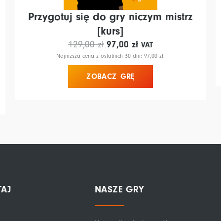
Przygotuj się do gry niczym mistrz
[kurs]
Pierwotna
Aktualna
129,00
zł
97,00
zł
VAT
cena
cena
Najniższa cena z ostatnich 30 dni:
97,00
zł
.
wynosiła:
wynosi:
ZOBACZ GRĘ
129,00 zł.
97,00 zł.
TAJ
NASZE GRY