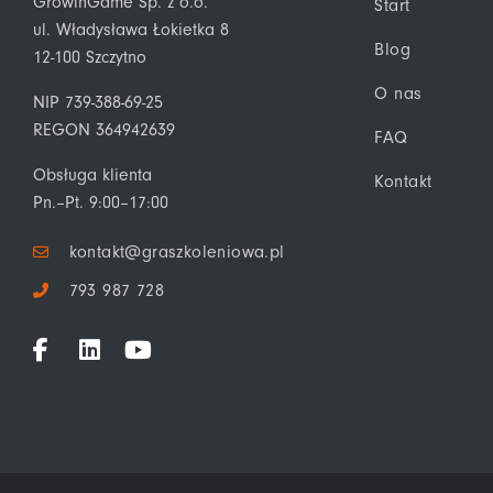
GrowinGame Sp. z o.o.
Start
ul. Władysława Łokietka 8
Blog
12-100 Szczytno
O nas
NIP 739-388-69-25
REGON 364942639
FAQ
Obsługa klienta
Kontakt
Pn.–Pt. 9:00–17:00
kontakt@graszkoleniowa.pl
793 987 728
F
L
Y
a
i
o
c
n
u
e
k
t
b
e
u
o
d
b
o
i
e