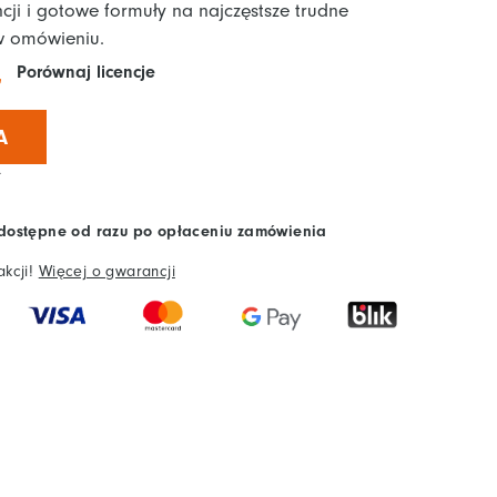
.
cji i gotowe formuły na najczęstsze trudne
 w omówieniu.
Porównaj licencje
A
.
 dostępne od razu po opłaceniu zamówienia
akcji!
Więcej o gwarancji