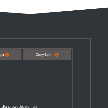
cja
Ceny kursu
ie dla prowadzących gry