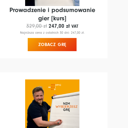
Prowadzenie i podsumowanie
gier [kurs]
Pierwotna
Aktualna
329,00
zł
247,00
zł
VAT
cena
cena
Najniższa cena z ostatnich 30 dni:
247,00
zł
.
wynosiła:
wynosi:
ZOBACZ GRĘ
329,00 zł.
247,00 zł.