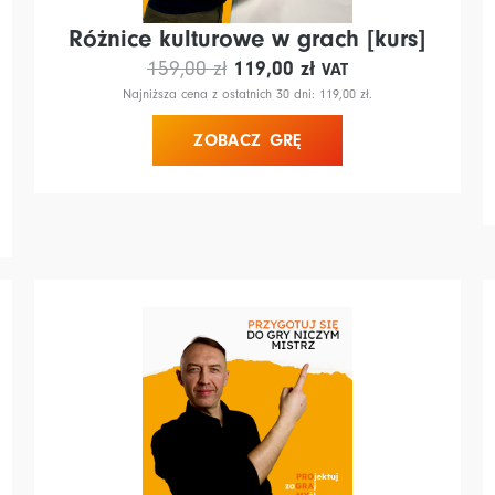
Różnice kulturowe w grach [kurs]
Pierwotna
Aktualna
159,00
zł
119,00
zł
VAT
cena
cena
Najniższa cena z ostatnich 30 dni:
119,00
zł
.
wynosiła:
wynosi:
ZOBACZ GRĘ
159,00 zł.
119,00 zł.