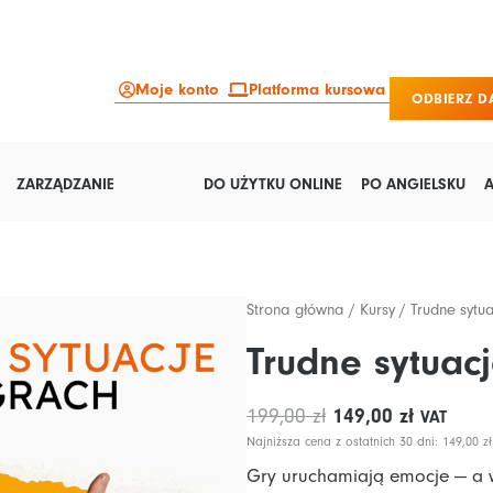
Moje konto
Platforma kursowa
ODBIERZ 
ZARZĄDZANIE
DO UŻYTKU ONLINE
PO ANGIELSKU
Strona główna
/
Kursy
/ Trudne sytua
Trudne sytuacj
Pierwotna
Aktualn
199,00
zł
149,00
zł
VAT
cena
cena
Najniższa cena z ostatnich 30 dni:
149,00
zł
wynosiła:
wynosi:
Gry uruchamiają emocje — a w