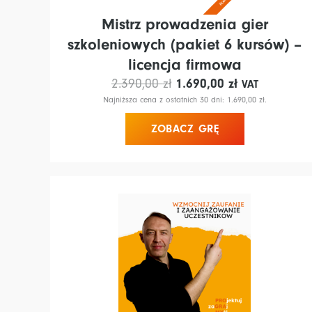
Mistrz prowadzenia gier
szkoleniowych (pakiet 6 kursów) –
licencja firmowa
Pierwotna
Aktualna
2.390,00
zł
1.690,00
zł
VAT
cena
cena
Najniższa cena z ostatnich 30 dni:
1.690,00
zł
.
wynosiła:
wynosi:
ZOBACZ GRĘ
2.390,00 zł.
1.690,00 zł.