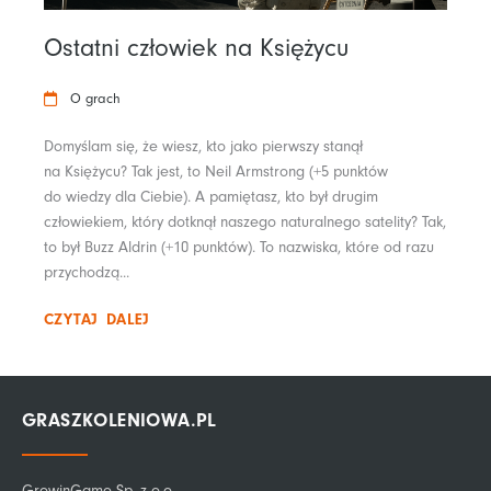
Ostatni człowiek na Księżycu
O grach
Domyślam się, że wiesz, kto jako pierwszy stanął
na Księżycu? Tak jest, to Neil Armstrong (+5 punktów
do wiedzy dla Ciebie). A pamiętasz, kto był drugim
człowiekiem, który dotknął naszego naturalnego satelity? Tak,
to był Buzz Aldrin (+10 punktów). To nazwiska, które od razu
przychodzą...
CZYTAJ DALEJ
GRASZKOLENIOWA.PL
GrowinGame Sp. z o.o.