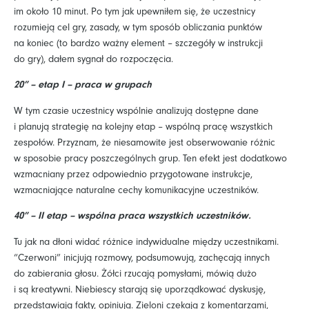
im około 10 minut. Po tym jak upewniłem się, że uczestnicy
rozumieją cel gry, zasady, w tym sposób obliczania punktów
na koniec (to bardzo ważny element – szczegóły w instrukcji
do gry), dałem sygnał do rozpoczęcia.
20” – etap I – praca w grupach
W tym czasie uczestnicy wspólnie analizują dostępne dane
i planują strategię na kolejny etap – wspólną pracę wszystkich
zespołów. Przyznam, że niesamowite jest obserwowanie różnic
w sposobie pracy poszczególnych grup. Ten efekt jest dodatkowo
wzmacniany przez odpowiednio przygotowane instrukcje,
wzmacniające naturalne cechy komunikacyjne uczestników.
40” – II etap – wspólna praca wszystkich uczestników.
Tu jak na dłoni widać różnice indywidualne między uczestnikami.
“Czerwoni” inicjują rozmowy, podsumowują, zachęcają innych
do zabierania głosu. Żółci rzucają pomysłami, mówią dużo
i są kreatywni. Niebiescy starają się uporządkować dyskusję,
przedstawiają fakty, opiniują. Zieloni czekają z komentarzami,