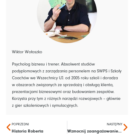
Wiktor Wołoszko
Psycholog biznesu i trener. Absolwent studiów
podyplomowych z zarządzania personelem na SWPS i Szkoły
Coachów we Wszechnicy UJ. od 2005 roku szkoli i doradza
w obszarach związanych ze sprzedażą i obsługą klienta,
prezentacjami biznesowymi oraz budowaniem zespołów.
Korzysta przy tym z różnych narzędzi rozwojowych – głównie
z gier szkoleniowych i symulacyjnych.
Prev
Na
POPRZEDNI
NASTĘPNY
Historia Roberta
Wzmocnij zaangażowanie graczy – zobacz video