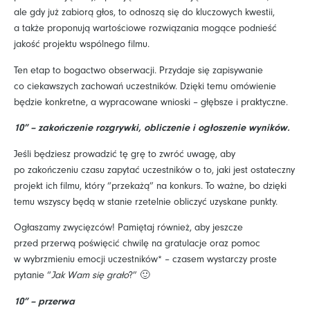
ale gdy już zabiorą głos, to odnoszą się do kluczowych kwestii,
a także proponują wartościowe rozwiązania mogące podnieść
jakość projektu wspólnego filmu.
Ten etap to bogactwo obserwacji. Przydaje się zapisywanie
co ciekawszych zachowań uczestników. Dzięki temu omówienie
będzie konkretne, a wypracowane wnioski – głębsze i praktyczne.
10” – zakończenie rozgrywki, obliczenie i ogłoszenie wyników.
Jeśli będziesz prowadzić tę grę to zwróć uwagę, aby
po zakończeniu czasu zapytać uczestników o to, jaki jest ostateczny
projekt ich filmu, który “przekażą” na konkurs. To ważne, bo dzięki
temu wszyscy będą w stanie rzetelnie obliczyć uzyskane punkty.
Ogłaszamy zwycięzców! Pamiętaj również, aby jeszcze
przed przerwą poświęcić chwilę na gratulacje oraz pomoc
w wybrzmieniu emocji uczestników* – czasem wystarczy proste
pytanie “
Jak Wam się grało
?” 🙂
10” – przerwa