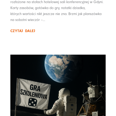
rozłożone na stołach hotelowej sali konferencyjnej w Gdyni.
Karty zasobów, gotówka do gry, notatki dziadka,
których wartości nikt jeszcze nie zna. Brzmi jak planszówka
na sobotni wieczór –...
CZYTAJ DALEJ