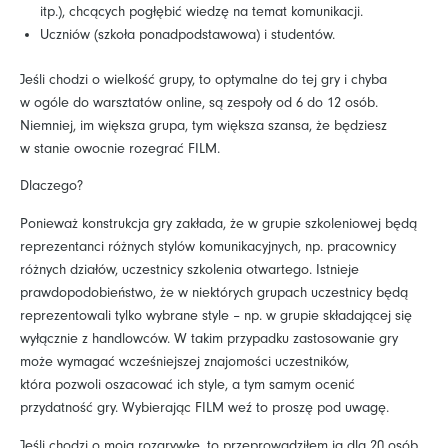
itp.), chcących pogłębić wiedzę na temat komunikacji.
Uczniów (szkoła ponadpodstawowa) i studentów.
Jeśli chodzi o wielkość grupy, to optymalne do tej gry i chyba
w ogóle do warsztatów online, są zespoły od 6 do 12 osób.
Niemniej, im większa grupa, tym większa szansa, że będziesz
w stanie owocnie rozegrać FILM.
Dlaczego?
Ponieważ konstrukcja gry zakłada, że w grupie szkoleniowej będą
reprezentanci różnych stylów komunikacyjnych, np. pracownicy
różnych działów, uczestnicy szkolenia otwartego. Istnieje
prawdopodobieństwo, że w niektórych grupach uczestnicy będą
reprezentowali tylko wybrane style – np. w grupie składającej się
wyłącznie z handlowców. W takim przypadku zastosowanie gry
może wymagać wcześniejszej znajomości uczestników,
która pozwoli oszacować ich style, a tym samym ocenić
przydatność gry. Wybierając FILM weź to proszę pod uwagę.
Jeśli chodzi o moją rozgrywkę, to przeprowadziłem ją dla 20 osób