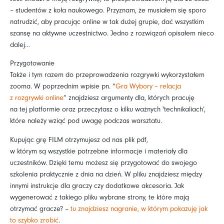
– studentów z koła naukowego. Przyznam, że musiałem się sporo
natrudzić, aby pracując online w tak dużej grupie, dać wszystkim
szansę na aktywne uczestnictwo. Jedno z rozwiązań opisałem nieco
dalej…
Przygotowanie
Także i tym razem do przeprowadzenia rozgrywki wykorzystałem
zooma. W poprzednim wpisie pn. “
Gra Wybory – relacja
z rozgrywki online
” znajdziesz argumenty dla, których pracuję
na tej platformie oraz przeczytasz o kilku ważnych 'technikaliach’,
które należy wziąć pod uwagę podczas warsztatu.
Kupując grę FILM otrzymujesz od nas plik pdf,
w którym są wszystkie potrzebne informacje i materiały dla
uczestników. Dzięki temu możesz się przygotować do swojego
szkolenia praktycznie z dnia na dzień. W pliku znajdziesz między
innymi instrukcje dla graczy czy dodatkowe akcesoria. Jak
wygenerować z takiego pliku wybrane strony, te które mają
otrzymać gracze? –
tu znajdziesz nagranie, w którym pokazuję jak
to szybko zrobić
.