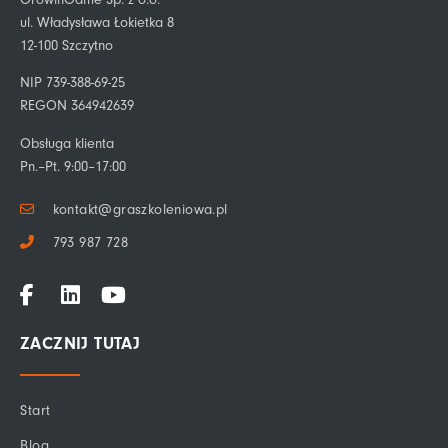
ul. Władysława Łokietka 8
12-100 Szczytno
NIP 739-388-69-25
REGON 364942639
Obsługa klienta
Pn.–Pt. 9:00–17:00
kontakt@graszkoleniowa.pl
793 987 728
F
L
Y
a
i
o
c
n
u
ZACZNIJ TUTAJ
e
k
t
b
e
u
o
d
b
Start
o
i
e
k
n
Blog