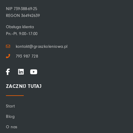
NIP 739-388-69-25
REGON 364942639
Obsługa klienta
Pn.–Pt. 9:00–17:00
kontakt@graszkoleniowa.pl
793 987 728
F
L
Y
a
i
o
c
n
u
ZACZNIJ TUTAJ
e
k
t
b
e
u
o
d
b
Start
o
i
e
k
n
Blog
-
f
O nas