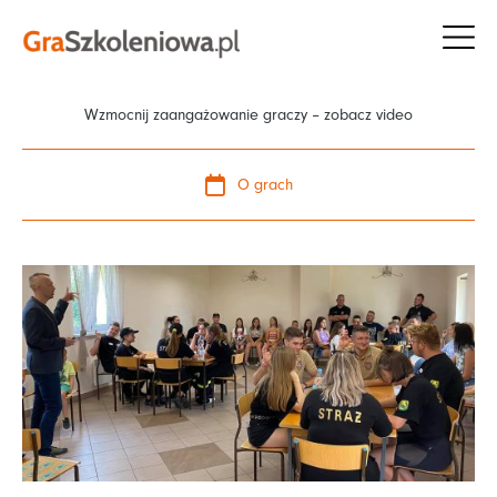
Przejdź
do
treści
Wzmocnij zaangażowanie graczy – zobacz video
O grach