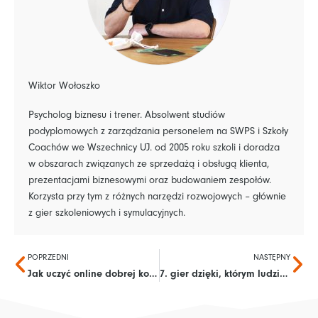
Wiktor Wołoszko
Psycholog biznesu i trener. Absolwent studiów
podyplomowych z zarządzania personelem na SWPS i Szkoły
Coachów we Wszechnicy UJ. od 2005 roku szkoli i doradza
w obszarach związanych ze sprzedażą i obsługą klienta,
prezentacjami biznesowymi oraz budowaniem zespołów.
Korzysta przy tym z różnych narzędzi rozwojowych – głównie
z gier szkoleniowych i symulacyjnych.
Prev
Na
POPRZEDNI
NASTĘPNY
Jak uczyć online dobrej komunikacji?
7. gier dzięki, którym ludzie odkrywają moc współpracy