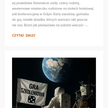
są prawdziwe Szesnaście osób, cztery rodziny,
westernowe miasteczko rozłożone na stołach hotelowej
sali konferencyjnej w Gdyni. Karty zasobów, gotówka
do gry, notatki dziadka, których wartości nikt jeszcze
nie zna. Brzmi jak planszówka na sobotni wieczór –...
CZYTAJ DALEJ