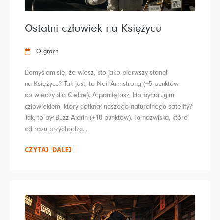
Ostatni człowiek na Księżycu
O grach
Domyślam się, że wiesz, kto jako pierwszy stanął
na Księżycu? Tak jest, to Neil Armstrong (+5 punktów
do wiedzy dla Ciebie). A pamiętasz, kto był drugim
człowiekiem, który dotknął naszego naturalnego satelity?
Tak, to był Buzz Aldrin (+10 punktów). To nazwiska, które
od razu przychodzą...
CZYTAJ DALEJ