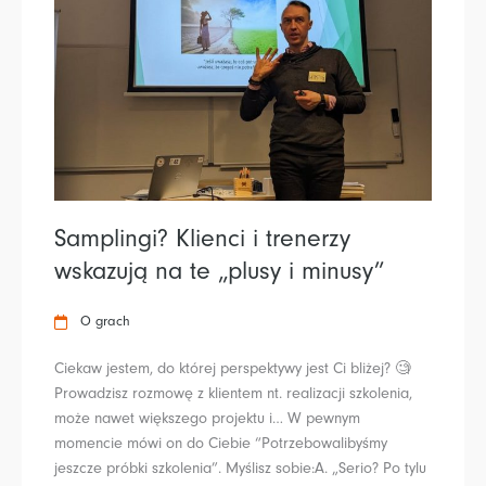
Samplingi? Klienci i trenerzy
wskazują na te „plusy i minusy”
O grach
Ciekaw jestem, do której perspektywy jest Ci bliżej? 🧐
Prowadzisz rozmowę z klientem nt. realizacji szkolenia,
może nawet większego projektu i… W pewnym
momencie mówi on do Ciebie “Potrzebowalibyśmy
jeszcze próbki szkolenia”. Myślisz sobie:A. „Serio? Po tylu