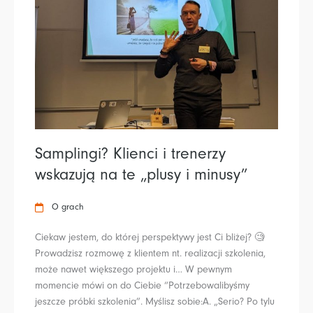
Samplingi? Klienci i trenerzy
wskazują na te „plusy i minusy”
O grach
Ciekaw jestem, do której perspektywy jest Ci bliżej? 🧐
Prowadzisz rozmowę z klientem nt. realizacji szkolenia,
może nawet większego projektu i… W pewnym
momencie mówi on do Ciebie “Potrzebowalibyśmy
jeszcze próbki szkolenia”. Myślisz sobie:A. „Serio? Po tylu