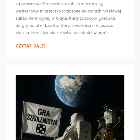
są prawdziwe Szesnaście osób, cztery rodziny,
westernowe miasteczko rozłożone na stołach hotelowej
sali konferencyjnej w Gdyni. Karty zasobów, gotówka
do gry, notatki dziadka, których wartości nikt jeszcze
nie zna. Brzmi jak planszówka na sobotni wieczór –...
CZYTAJ DALEJ