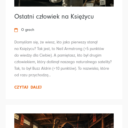
Ostatni człowiek na Księżycu
O grach
Domyślam się, że wiesz, kto jako pierwszy stanął
na Księżycu? Tak jest, to Neil Armstrong (+5 punktów
do wiedzy dla Ciebie). A pamiętasz, kto był drugim
człowiekiem, który dotknął naszego naturalnego satelity?
Tak, to był Buzz Aldrin (+10 punktów). To nazwiska, które
od razu przychodzą...
CZYTAJ DALEJ